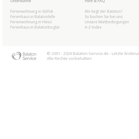
Unterkünfte
Hilfe & FAQ
Ferienwohnung in Siófok
Wo liegt der Balaton?
Ferienhaus in Balatonlelle
So buchen Sie bei uns
Ferienwohnung in Héviz
Unsere Mietbedingungen
Ferienhaus in Balatonboglár
A-Z Index
© 2001 - 2026
Balaton
-Service.de - Letzte Änder
Alle Rechte vorbehalten