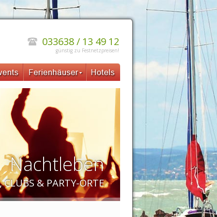
033638 / 13 49 12
günstig zu Festnetzpreisen!
Nachtleben
 CLUBS & PARTY-ORTE