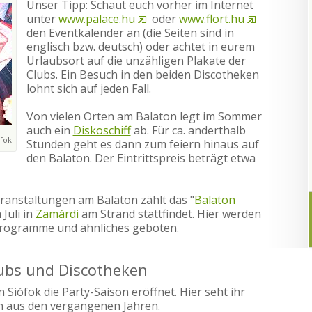
Unser Tipp: Schaut euch vorher im Internet
unter
www.palace.hu
oder
www.flort.hu
den Eventkalender an (die Seiten sind in
englisch bzw. deutsch) oder achtet in eurem
Urlaubsort auf die unzähligen Plakate der
Clubs. Ein Besuch in den beiden Discotheken
lohnt sich auf jeden Fall.
Von vielen Orten am Balaton legt im Sommer
auch ein
Diskoschiff
ab. Für ca. anderthalb
ófok
Stunden geht es dann zum feiern hinaus auf
den Balaton. Der Eintrittspreis beträgt etwa
ranstaltungen am Balaton zählt das "
Balaton
 Juli in
Zamárdi
am Strand stattfindet. Hier werden
Programme und ähnliches geboten.
ubs und Discotheken
n Siófok die Party-Saison eröffnet. Hier seht ihr
en aus den vergangenen Jahren.