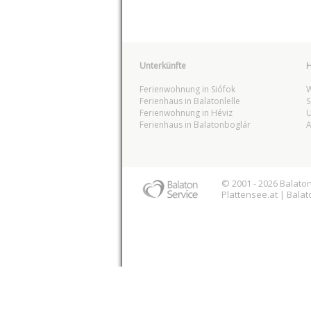
Unterkünfte
H
Ferienwohnung in Siófok
W
Ferienhaus in Balatonlelle
S
Ferienwohnung in Héviz
U
Ferienhaus in Balatonboglár
A
© 2001 - 2026
Balato
Plattensee
.at |
Balat