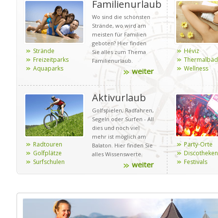
Familienurlaub
Wo sind die schönsten
Strände, wo wird am
meisten für Familien
geboten? Hier finden
Strände
Héviz
Sie alles zum Thema
Freizeitparks
Thermalbäd
Familienurlaub.
Aquaparks
Wellness
weiter
Aktivurlaub
Golfspielen, Radfahren,
Segeln oder Surfen - All
dies und noch viel
mehr ist möglich am
Radtouren
Party-Orte
Balaton. Hier finden Sie
Golfplätze
Discotheken
alles Wissenswerte.
Surfschulen
Festivals
weiter