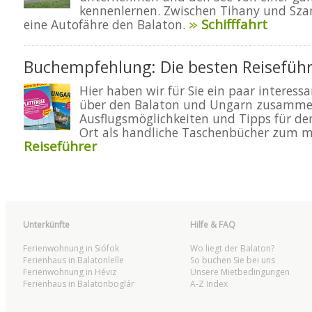
kennenlernen. Zwischen Tihany und Sza
Schifffahrt
eine Autofähre den Balaton.
Buchempfehlung: Die besten Reisefüh
Hier haben wir für Sie ein paar interess
über den Balaton und Ungarn zusammen
Ausflugsmöglichkeiten und Tipps für de
Ort als handliche Taschenbücher zum 
Reiseführer
Unterkünfte
Hilfe & FAQ
Ferienwohnung in Siófok
Wo liegt der Balaton?
Ferienhaus in Balatonlelle
So buchen Sie bei uns
Ferienwohnung in Héviz
Unsere Mietbedingungen
Ferienhaus in Balatonboglár
A-Z Index