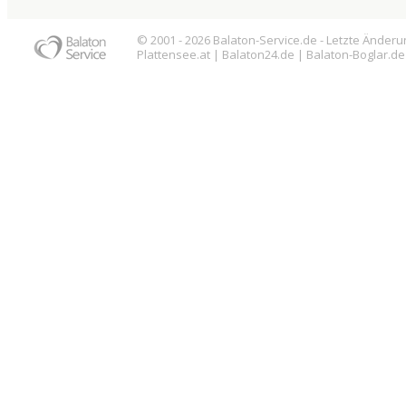
© 2001 - 2026
Balaton
-Service.de - Letzte Änder
Plattensee
.at |
Balaton
24.de |
Balaton
-Boglar.de