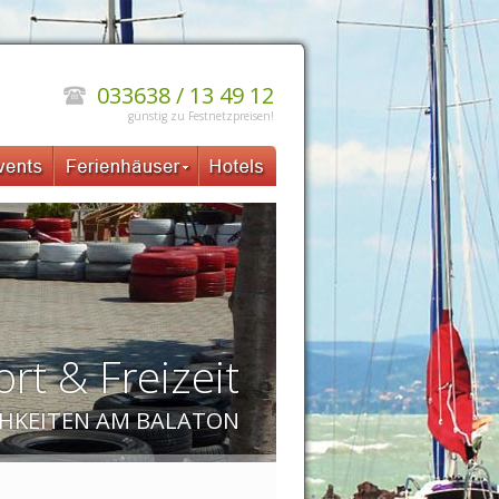
033638 / 13 49 12
günstig zu Festnetzpreisen!
rt & Freizeit
CHKEITEN AM BALATON