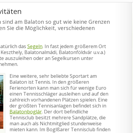
vitäten
n sind am Balaton so gut wie keine Grenzen
en Sie die Möglichkeit, verschiedenen
natürlich das
Segeln
. In fast jedem größerem Ort
 Keszthely, Balatonalmádi, Balatonföldvár u.v.a.)
ote auszuleihen oder an Segelkursen unter
unehmen.
Eine weitere, sehr beliebte Sportart am
Balaton ist Tennis. In den größeren
Ferienorten kann man sich für wenige Euro
einen Tennisschläger ausleihen und auf den
zahlreich vorhandenen Plätzen spielen. Eine
der größten Tennisanlagen befindet sich in
Balatonboglár
. Der dort befindliche
Tennisclub besitzt mehrere Sandplätze, die
man auch als Nichtmitglied stundenweise
mieten kann. Im Boglßarer Tennisclub finden