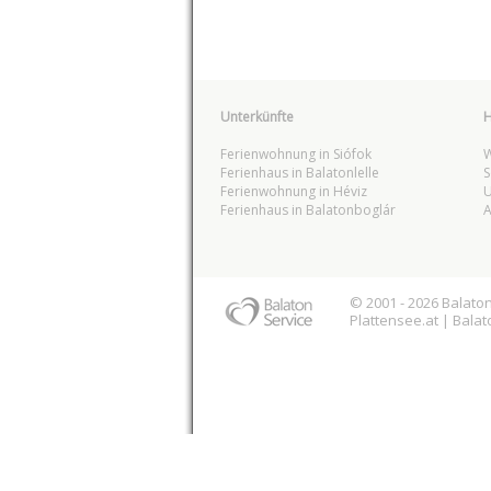
Unterkünfte
H
Ferienwohnung in Siófok
W
Ferienhaus in Balatonlelle
S
Ferienwohnung in Héviz
U
Ferienhaus in Balatonboglár
A
© 2001 - 2026
Balato
Plattensee
.at |
Balat