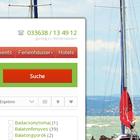
033638 / 13 49 12
günstig zu Festnetzpreisen!
Suche
Badacsonytomaj
(1)
Balatonfenyves
(39)
Balatongyörök
(2)