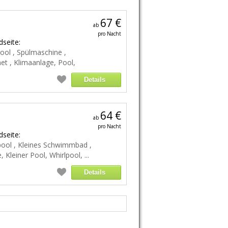
67 €
ab
pro Nacht
seite:
ool , Spülmaschine ,
et , Klimaanlage, Pool,
Details
64 €
ab
pro Nacht
seite:
lpool , Kleines Schwimmbad ,
Kleiner Pool, Whirlpool, ...
Details