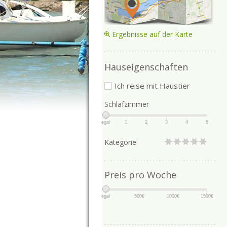
Ergebnisse auf der Karte
Hauseigenschaften
Ich reise mit Haustier
Schlafzimmer
egal
1
2
3
4
5
Kategorie
Preis pro Woche
egal
500€
1000€
1500€