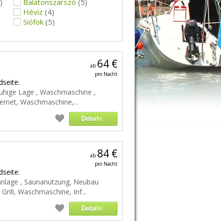
)
Balatonszárszó
(5)
Héviz
(4)
Siófok
(5)
64 €
ab
pro Nacht
seite:
 , Ruhige Lage , Waschmaschine ,
ernet, Waschmaschine,...
Details
84 €
ab
pro Nacht
seite:
maanlage , Saunanutzung, Neubau
Grill, Waschmaschine, Inf...
Details