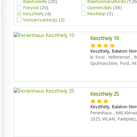
Balatonlelle
(20)
Balatonmáriafürdő
(126
Fonyód
(20)
Gyenesdiás
(38)
Keszthely
(4)
Révfülöp
(3)
Vonyarcvashegy
(2)
Keszthely 10
Keszthely, Balaton-Nord
kl. Pool , Wifi Internet
Spülmaschine, Pool, Int
Keszthely 25
Keszthely, Balaton-Nord
Ferienhaus , Wifi , Kli
2025, WLAN, Parkplatz, 