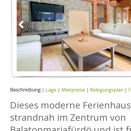
Beschreibung
|
Lage
|
Mietpreise
|
Belegungsplan
|
F
Dieses moderne Ferienhaus 
strandnah im Zentrum von
Balatonmariafürdö und ist f