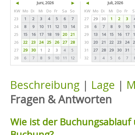
◀
Juni, 2026
▶
◀
Juli, 2026
KW
Mo
Di
Mi
Do
Fr
Sa
So
KW
Mo
Di
Mi
Do
Fr
S
23
1
2
3
4
5
6
7
27
29
30
1
2
3
24
8
9
10
11
12
13
14
28
6
7
8
9
10
1
25
15
16
17
18
19
20
21
29
13
14
15
16
17
1
26
22
23
24
25
26
27
28
30
20
21
22
23
24
2
27
29
30
1
2
3
4
5
31
27
28
29
30
31
28
6
7
8
9
10
11
12
32
3
4
5
6
7
Beschreibung
|
Lage
|
M
Fragen & Antworten
Wie ist der Buchungsablauf 
Buchung?