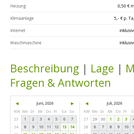
Heizung
0,50 € m
Klimaanlage
5,- € p. Ta
Internet
inklusiv
Waschmaschine
inklusiv
Beschreibung
|
Lage
|
M
Fragen & Antworten
◀
Juni, 2026
▶
◀
Juli, 2026
KW
Mo
Di
Mi
Do
Fr
Sa
So
KW
Mo
Di
Mi
Do
Fr
S
23
1
2
3
4
5
6
7
27
29
30
1
2
3
24
8
9
10
11
12
13
14
28
6
7
8
9
10
1