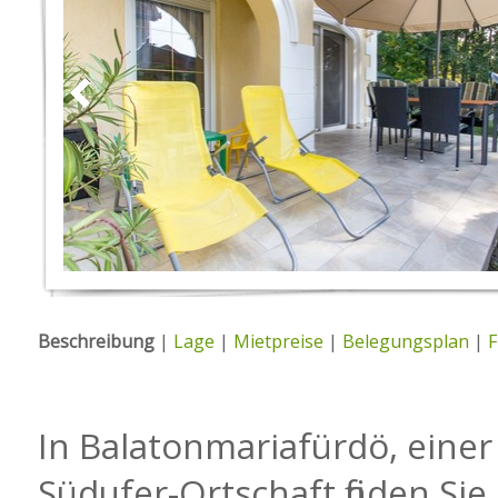
Beschreibung
|
Lage
|
Mietpreise
|
Belegungsplan
|
F
In Balatonmariafürdö, eine
Südufer-Ortschaft finden Sie