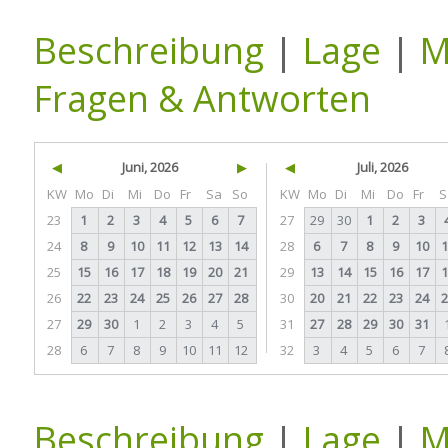
Beschreibung
|
Lage
|
M
Fragen & Antworten
◀
Juni, 2026
▶
◀
Juli, 2026
KW
Mo
Di
Mi
Do
Fr
Sa
So
KW
Mo
Di
Mi
Do
Fr
S
23
1
2
3
4
5
6
7
27
29
30
1
2
3
24
8
9
10
11
12
13
14
28
6
7
8
9
10
1
25
15
16
17
18
19
20
21
29
13
14
15
16
17
1
26
22
23
24
25
26
27
28
30
20
21
22
23
24
2
27
29
30
1
2
3
4
5
31
27
28
29
30
31
28
6
7
8
9
10
11
12
32
3
4
5
6
7
Beschreibung
|
Lage
|
M