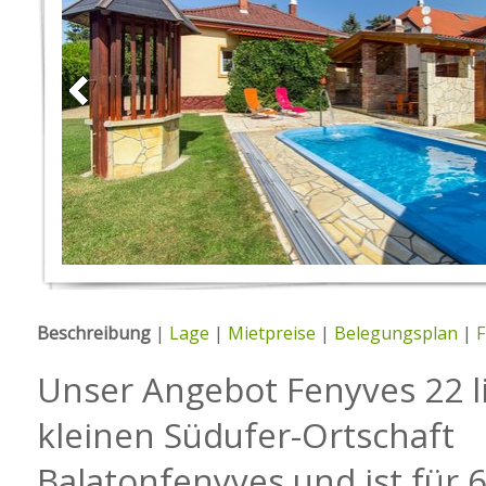
Beschreibung
|
Lage
|
Mietpreise
|
Belegungsplan
|
F
Unser Angebot Fenyves 22 li
kleinen Südufer-Ortschaft
Balatonfenyves und ist für 