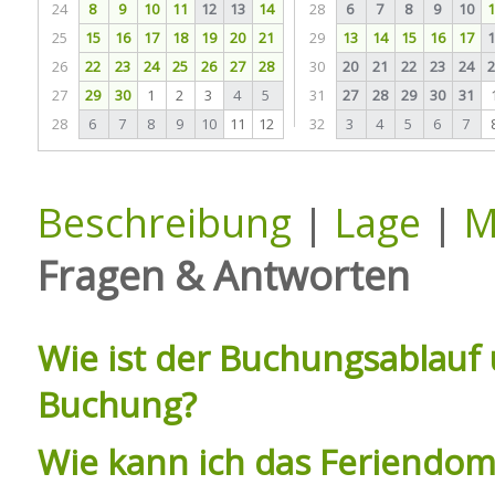
24
8
9
10
11
12
13
14
28
6
7
8
9
10
1
25
15
16
17
18
19
20
21
29
13
14
15
16
17
1
26
22
23
24
25
26
27
28
30
20
21
22
23
24
2
27
29
30
1
2
3
4
5
31
27
28
29
30
31
28
6
7
8
9
10
11
12
32
3
4
5
6
7
Beschreibung
|
Lage
|
M
Fragen & Antworten
Wie ist der Buchungsablauf 
Buchung?
Wie kann ich das Feriendomi