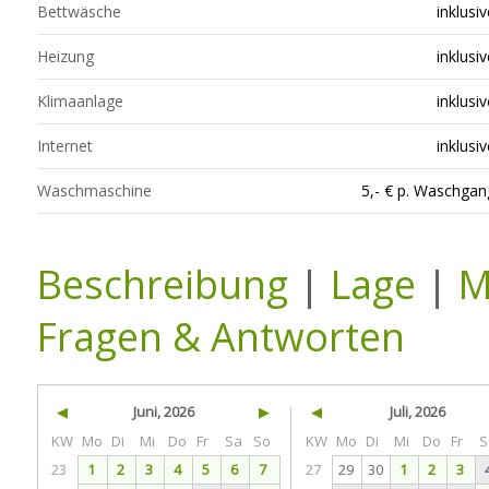
Bettwäsche
inklusiv
Heizung
inklusiv
Klimaanlage
inklusiv
Internet
inklusiv
Waschmaschine
5,- € p. Waschgan
Beschreibung
|
Lage
|
M
Fragen & Antworten
◀
Juni, 2026
▶
◀
Juli, 2026
KW
Mo
Di
Mi
Do
Fr
Sa
So
KW
Mo
Di
Mi
Do
Fr
S
23
1
2
3
4
5
6
7
27
29
30
1
2
3