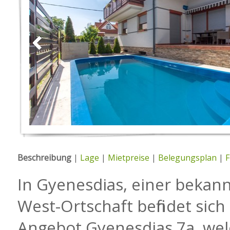
Beschreibung
|
Lage
|
Mietpreise
|
Belegungsplan
|
F
In Gyenesdias, einer bekan
West-Ortschaft befindet sich
Angebot Gyenesdias 7a, wel