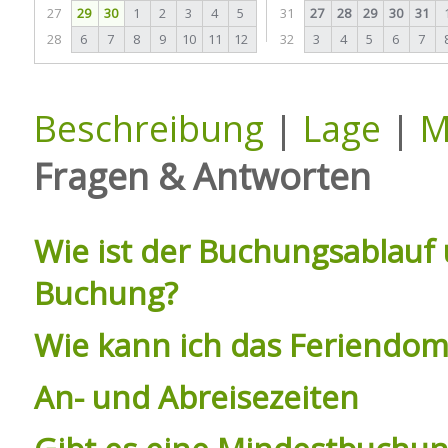
27
29
30
1
2
3
4
5
31
27
28
29
30
31
28
6
7
8
9
10
11
12
32
3
4
5
6
7
Beschreibung
|
Lage
|
M
Fragen & Antworten
Wie ist der Buchungsablauf 
Buchung?
Wie kann ich das Feriendomi
An- und Abreisezeiten