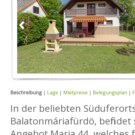
Beschreibung
|
Lage
|
Mietpreise
|
Belegungsplan
|
F
In der beliebten Süduferort
Balatonmáriafürdö, befindet 
Angebot Maria 44, welches f