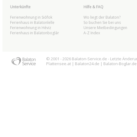
Unterkünfte
Hilfe & FAQ
Ferienwohnung in Siófok
Wo liegt der Balaton?
Ferienhaus in Balatonlelle
So buchen Sie bei uns
Ferienwohnung in Héviz
Unsere Mietbedingungen
Ferienhaus in Balatonboglár
A-Z Index
© 2001 - 2026
Balaton
-Service.de - Letzte Änder
Plattensee
.at |
Balaton
24.de |
Balaton
-Boglar.de