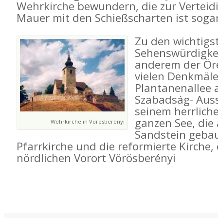
Wehrkirche bewundern, die zur Vertei
Mauer mit den Schießscharten ist sogar
Zu den wichtigs
Sehenswürdigkei
anderem der Ör
vielen Denkmäle
Plantanenallee 
Szabadság- Auss
seinem herrliche
ganzen See, die
Wehrkirche in Vörösberényi
Sandstein gebau
Pfarrkirche und die reformierte Kirche,
nördlichen Vorort Vörösberényi