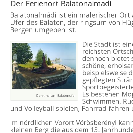
Der Ferienort Balatonalmadi
Balatonalmádi ist ein malerischer Ort
Ufer des Balaton, der ringsum von Hü
Bergen umgeben ist.
Die Stadt ist ei
reichsten Ortsc
dennoch bietet 
schöne, erholsa
beispielsweise d
gepflegten Strä
Sportbegeisterte
Es bestehen Mög
Denkmal am Balatonufer
Schwimmen, Rud
und Volleyball spielen, Fahrrad fahren 
Im nördlichen Vorort Vörösberényi ka
kleinen Berg die aus dem 13. Jahrhun